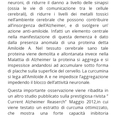
neuroni, di ridurre il danno a livello delle sinapsi
(ossia le vie di comunicazione tra le cellule
cerebrali), di ridurre i livelli dei metalli tossici
nell’ambiente cerebrale che possono contribuire
all’insorgenza dell’Alzheimer, e di svolgere un’
azione anti-amiloide. Infatti un elemento centrale
nella manifestazione di questa demenza è dato
dalla presenza anomala di una proteina detta
Amiloide A. Nel tessuto cerebrale sano tale
proteina viene demolita e allontanata invece nella
Malattia di Alzheimer la proteina si aggrega e si
inspessisce andandosi ad accumulare sotto forma
di placche sulla superficie del cervello. La curcumina
si lega all’Amiloide A e ne impedisce l’aggregazione
impedendo il blocco dell’attività neuronale.
Questa importante osservazione viene ribadita in
un altro studio pubblicato sulla prestigiosa rivista “
Current Alzheimer Reaserch” Maggio 2012,in cui
viene testato un estratto di curcuma ottimizzato,
che mostra una forte capacità inibitoria