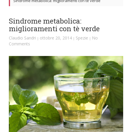
Sindrome metabolica: miglioramenti con tè verde
Sindrome metabolica:
miglioramenti con tè verde
Claudio Sandri
ottobre 20, 2014
Spezie
No
|
|
|
Comments